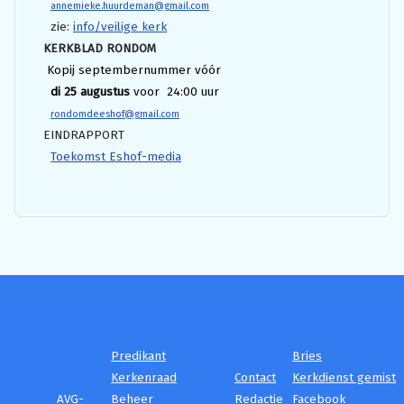
annemieke.huurdeman@gmail.com
zie:
info/veilige kerk
KERKBLAD RONDOM
Kopij septembernummer vóór
di 25 augustus
voor 24:00 uur
rondomdeeshof@gmail.com
EINDRAPPORT
Toekomst Eshof-media
Predikant
Bries
Kerkenraad
Contact
Kerkdienst gemist
AVG-
Beheer
Redactie
Facebook