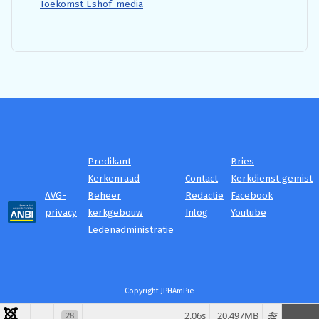
Toekomst Eshof-media
Predikant
Bries
Kerkenraad
Contact
Kerkdienst gemist
AVG-
Beheer
Redactie
Facebook
privacy
kerkgebouw
Inlog
Youtube
Ledenadministratie
Copyright JPHAmPie
2.06s
20.497MB
28