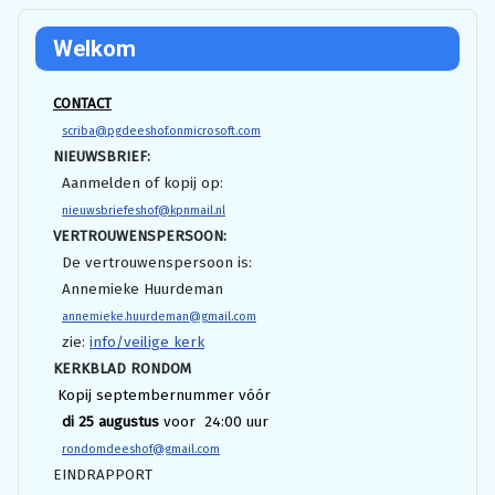
Welkom
CONTACT
scriba@pgdeeshof.onmicrosoft.com
NIEUWSBRIEF:
Aanmelden of kopij op:
nieuwsbriefeshof@kpnmail.nl
VERTROUWENSPERSOON:
De vertrouwenspersoon is:
Annemieke Huurdeman
annemieke.huurdeman@gmail.com
zie:
info/veilige kerk
KERKBLAD RONDOM
Kopij septembernummer vóór
di 25 augustus
voor 24:00 uur
rondomdeeshof@gmail.com
EINDRAPPORT