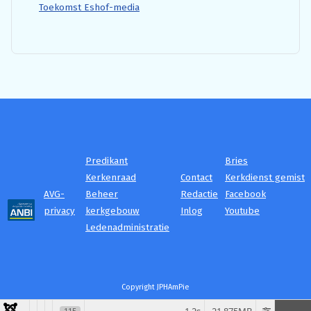
Toekomst Eshof-media
Predikant
Bries
Kerkenraad
Contact
Kerkdienst gemist
AVG-
Beheer
Redactie
Facebook
privacy
kerkgebouw
Inlog
Youtube
Ledenadministratie
Copyright JPHAmPie
115