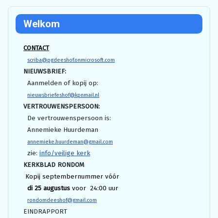
Welkom
CONTACT
scriba@pgdeeshof.onmicrosoft.com
NIEUWSBRIEF:
Aanmelden of kopij op:
nieuwsbriefeshof@kpnmail.nl
VERTROUWENSPERSOON:
De vertrouwenspersoon is:
Annemieke Huurdeman
annemieke.huurdeman@gmail.com
zie:
info/veilige kerk
KERKBLAD RONDOM
Kopij septembernummer vóór
di 25 augustus
voor 24:00 uur
rondomdeeshof@gmail.com
EINDRAPPORT