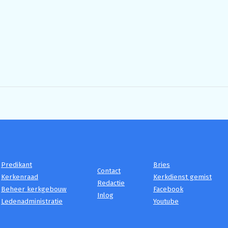
Predikant
Bries
Contact
Kerkenraad
Kerkdienst gemist
Redactie
Beheer kerkgebouw
Facebook
Inlog
Ledenadministratie
Youtube