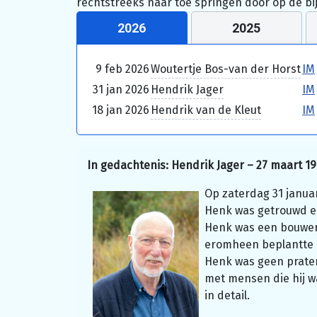
rechtstreeks naar toe springen door op de bi
2026
2025
9 feb 2026
Woutertje Bos-van der Horst
IM
31 jan 2026
Hendrik Jager
IM
18 jan 2026
Hendrik van de Kleut
IM
In gedachtenis: Hendrik Jager – 27 maart 19
Op zaterdag 31 januar
Henk was getrouwd en
Henk was een bouwer 
eromheen beplantte h
Henk was geen prater
met mensen die hij w
in detail.