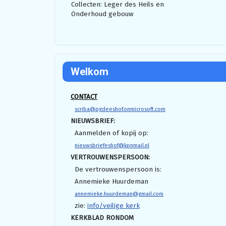
Collecten: Leger des Heils en
Onderhoud gebouw
Welkom
CONTACT
scriba@pgdeeshof.onmicrosoft.com
NIEUWSBRIEF:
Aanmelden of kopij op:
nieuwsbriefeshof@kpnmail.nl
VERTROUWENSPERSOON:
De vertrouwenspersoon is:
Annemieke Huurdeman
annemieke.huurdeman@gmail.com
zie:
info/veilige kerk
KERKBLAD RONDOM